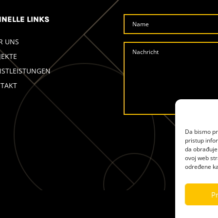
NELLE LINKS
R UNS
JEKTE
NSTLEISTUNGEN
TAKT
Alternative:
Da bismo pru
pristup inf
da obrađujem
ovoj web str
određene kar
Pr