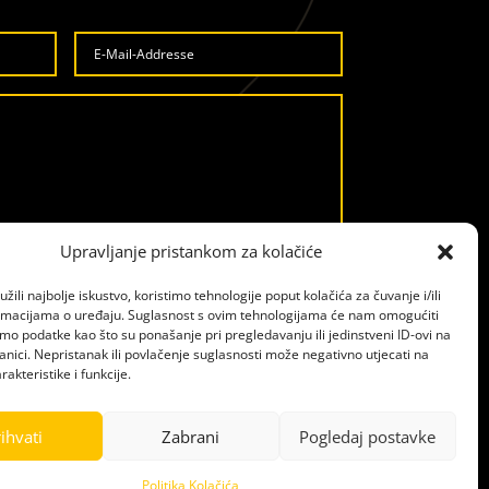
Upravljanje pristankom za kolačiće
žili najbolje iskustvo, koristimo tehnologije poput kolačića za čuvanje i/ili
ANFRAGE ABSENDEN
ormacijama o uređaju. Suglasnost s ovim tehnologijama će nam omogućiti
o podatke kao što su ponašanje pri pregledavanju ili jedinstveni ID-ovi na
anici. Nepristanak ili povlačenje suglasnosti može negativno utjecati na
akteristike i funkcije.
ihvati
Zabrani
Pogledaj postavke
SEO: AdriaBox | Design: MONTE Creative Studio
Politika Kolačića