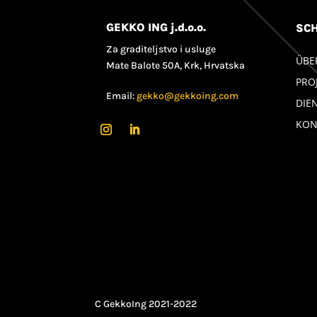
GEKKO ING j.d.o.o.
SCH
Za graditeljstvo i usluge
ÜBE
Mate Balote 50A, Krk, Hrvatska
PRO
Email:
gekko@gekkoing.com
DIE
KON
C GekkoIng 2021-2022