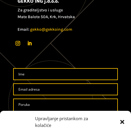
GEKKO ING j.d.o.o.
Za graditeljstvo i usluge
Mate Balote 50A, Krk, Hrvatska
Email:
gekko@gekkoing.com
Upravljanje pristankom za
kolačiće