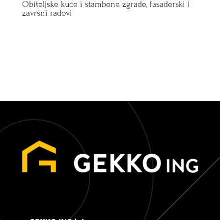
Obiteljske kuće i stambene zgrade, fasaderski i
završni radovi